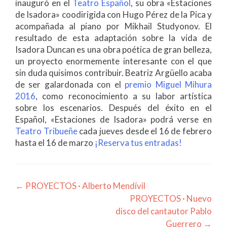
inauguró en el
Teatro Español
, su obra «Estaciones
de Isadora» coodirigida con Hugo Pérez de la Pica y
acompañada al piano por Mikhail Studyonov. El
resultado de esta adaptación sobre la vida de
Isadora Duncan es una obra poética de gran belleza,
un proyecto enormemente interesante con el que
sin duda quisimos contribuir. Beatriz Argüello acaba
de ser galardonada con el
premio Miguel Mihura
2016
, como reconocimiento a su labor artística
sobre los escenarios. Después del éxito en el
Español, «Estaciones de Isadora» podrá verse en
Teatro Tribueñe
cada jueves desde el 16 de febrero
hasta el 16 de marzo
¡Reserva tus entradas!
Post
←
PROYECTOS · Alberto Mendívil
PROYECTOS · Nuevo
navigation
disco del cantautor Pablo
Guerrero
→