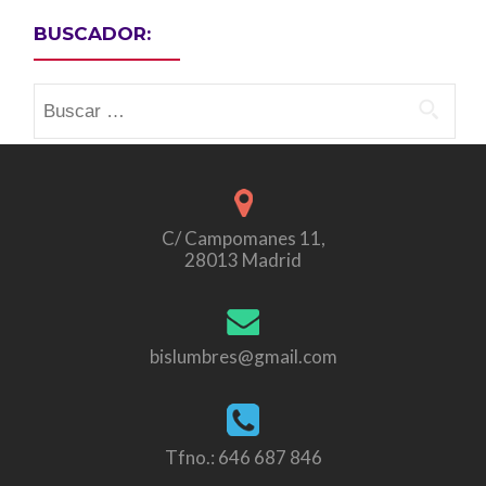
BUSCADOR:
Buscar:
C/ Campomanes 11,
28013 Madrid
bislumbres@gmail.com
Tfno.: 646 687 846