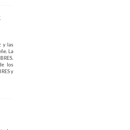
E
 y las
ñe. La
MBRES.
de los
BRES y