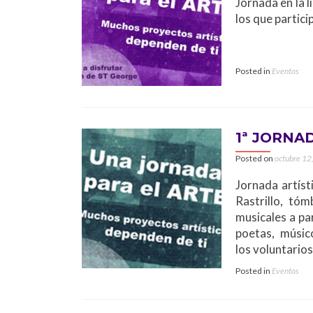
Jornada en la l
los que partici
Posted in
Eventos
1ª JORNAD
Posted on
octubre 12
Jornada artíst
Rastrillo, tó
musicales a pa
poetas, músic
los voluntario
Posted in
Eventos