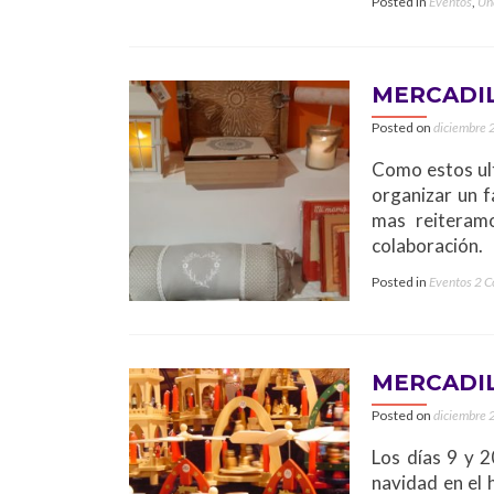
Posted in
Eventos
,
Un
MERCADIL
Posted on
diciembre 
Como estos ult
organizar un f
mas reiteram
colaboración.
Posted in
Eventos
2 
MERCADIL
Posted on
diciembre 
Los días 9 y 2
navidad en el 