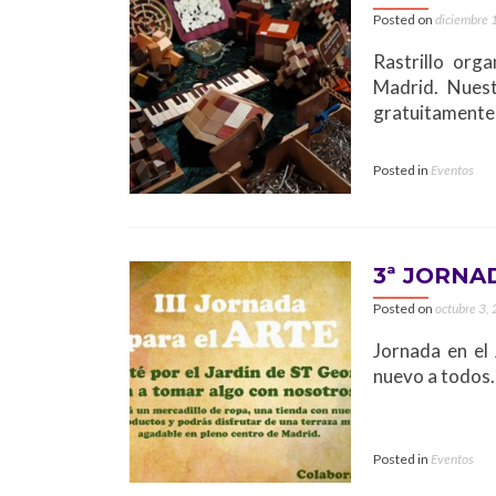
Posted on
diciembre 
Rastrillo org
Madrid. Nuest
gratuitamente 
Posted in
Eventos
3ª JORNAD
Posted on
octubre 3,
Jornada en el 
nuevo a todos.
Posted in
Eventos