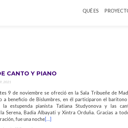
QUÉ ES
PROYECT
DE CANTO Y PIANO
 9, 2021
tes 9 de noviembre se ofreció en la Sala Tribueñe de Mad
co a beneficio de Bislumbres, en él participaron el bariton
, la estupenda pianista Tatiana Studyonova y las can
 la Serena, Badia Albayati y Xintra Orduña. Gracias a tod
ración, fue una noche
[…]