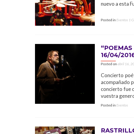
nuevo a esta F
Posted in
Eventos
1 
“POEMAS 
16/04/201
Posted on
abril 16, 
Concierto poét
acompañado por
concierto fue 
vuestra genero
Posted in
Eventos
RASTRILL