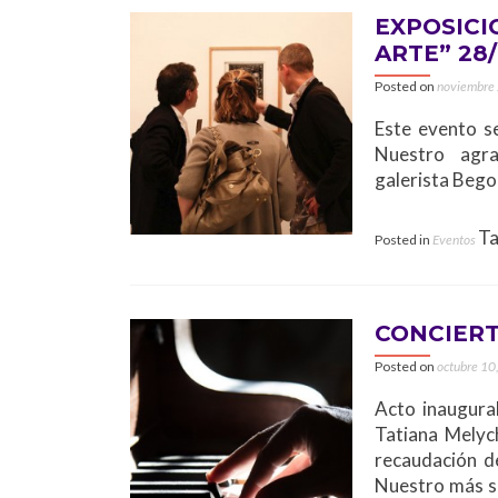
EXPOSICI
ARTE” 28/
Posted on
noviembre
Este evento s
Nuestro agrad
galerista Bego
T
Posted in
Eventos
CONCIERT
Posted on
octubre 10
Acto inaugura
Tatiana Melych
recaudación d
Nuestro más si