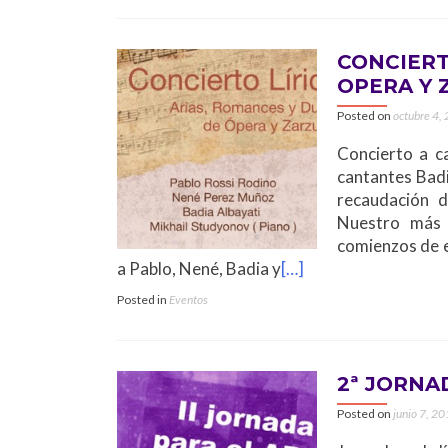
CONCIERT
OPERA Y 
Posted on
octubre 4,
Concierto a c
cantantes Badi
recaudación 
Nuestro más 
comienzos de 
a Pablo, Nené, Badia y
[…]
Posted in
Eventos
2ª JORNAD
Posted on
junio 7, 2