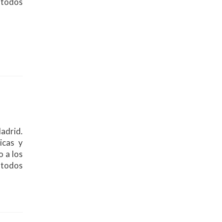
a todos
adrid.
icas y
o a los
 todos