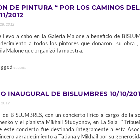
ON DE PINTURA “ POR LOS CAMINOS DEL
11/2012
 28, 2012
e llevo a cabo en la Galería Malone a beneficio de BISLU
ecimiento a todos los pintores que donaron su obra , 
ña Malone que organizó la muestra.
agged
etiqueta
O INAUGURAL DE BISLUMBRES 10/10/20
, 2012
l de BISLUMBRES, con un concierto lírico a cargo de la s
enko y el pianista Mikhail Studyonov, en La Sala “Tribueñ
e este concierto fue destinada íntegramente a esta Asoci
ncero agradecimiento a Tatiana y Mikhail por su generosida