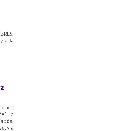
MBRES.
y a la
12
oprano
e.” La
ación.
d, y a