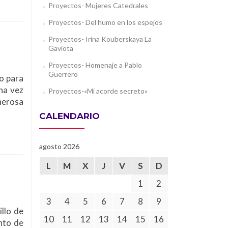
Proyectos- Mujeres Catedrales
Proyectos- Del humo en los espejos
Proyectos- Irina Kouberskaya La
Gaviota
Proyectos- Homenaje a Pablo
Guerrero
o para
na vez
Proyectos-«Mi acorde secreto»
nerosa
CALENDARIO
agosto 2026
L
M
X
J
V
S
D
1
2
3
4
5
6
7
8
9
llo de
10
11
12
13
14
15
16
nto de